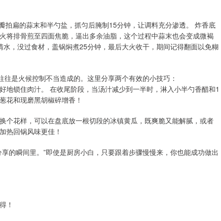
2瓣拍扁的蒜末和半勺盐，抓匀后腌制15分钟，让调料充分渗透。 炸香底
火将排骨煎至四面焦脆，逼出多余油脂，这个过程中蒜末也会变成微褐
碗清水，没过食材，盖锅焖煮25分钟，最后大火收干，期间记得翻面以免糊
这往往是火候控制不当造成的。这里分享两个有效的小技巧：
好地锁住肉汁。 在收尾阶段，当汤汁减少到一半时，淋入小半勺香醋和1
葱花和现磨黑胡椒碎增香！
换个花样，可以在盘底放一根切段的冰镇黄瓜，既爽脆又能解腻，或者
加热回锅风味更佳！
分享的瞬间里。”即使是厨房小白，只要跟着步骤慢慢来，你也能成功做出
得！