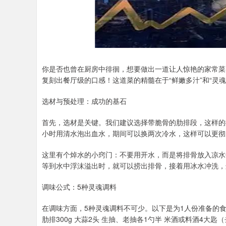
你是否也曾在厨房中徘徊，想要做出一道让人惊艳的家常菜
复刻出餐厅级的口感！这道菜的精髓在于“鲜嫩多汁”和“灵
选材与预处理：成功的基石
首先，选材是关键。我们建议选择带脆骨的肋排段，这样的
小时用清水泡出血水，期间可以换两次冷水，这样可以更彻
这里有个焯水的小窍门：不要用开水，而是将排骨放入凉水
等到水中浮沫溢出时，就可以捞出排骨，接着用冰水冲洗，
调味公式：5种灵魂调料
在调味方面，5种灵魂调料不可少。以下是为1人份准备的
肋排300g 大蒜2头 生抽、老抽各1勺半 米酒或料酒4大