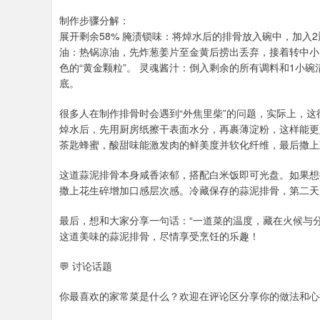
制作步骤分解：
展开剩余58% 腌渍锁味：将焯水后的排骨放入碗中，加入
油：热锅凉油，先炸葱姜片至金黄后捞出丢弃，接着转中小
色的“黄金颗粒”。 灵魂酱汁：倒入剩余的所有调料和1小
底。
很多人在制作排骨时会遇到“外焦里柴”的问题，实际上，
焯水后，先用厨房纸擦干表面水分，再裹薄淀粉，这样能更
茶匙蜂蜜，酸甜味能激发肉的鲜美度并软化纤维，最后撒上
这道蒜泥排骨本身咸香浓郁，搭配白米饭即可光盘。如果想
撒上花生碎增加口感层次感。冷藏保存的蒜泥排骨，第二天
最后，想和大家分享一句话：“一道菜的温度，藏在火候与
这道美味的蒜泥排骨，尽情享受烹饪的乐趣！
💬 讨论话题
你最喜欢的家常菜是什么？欢迎在评论区分享你的做法和心