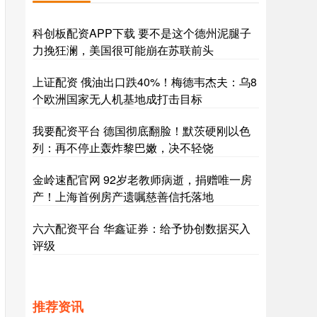
科创板配资APP下载 要不是这个德州泥腿子
力挽狂澜，美国很可能崩在苏联前头
上证配资 俄油出口跌40%！梅德韦杰夫：乌8
个欧洲国家无人机基地成打击目标
我要配资平台 德国彻底翻脸！默茨硬刚以色
列：再不停止轰炸黎巴嫩，决不轻饶
金岭速配官网 92岁老教师病逝，捐赠唯一房
产！上海首例房产遗嘱慈善信托落地
六六配资平台 华鑫证券：给予协创数据买入
评级
推荐资讯