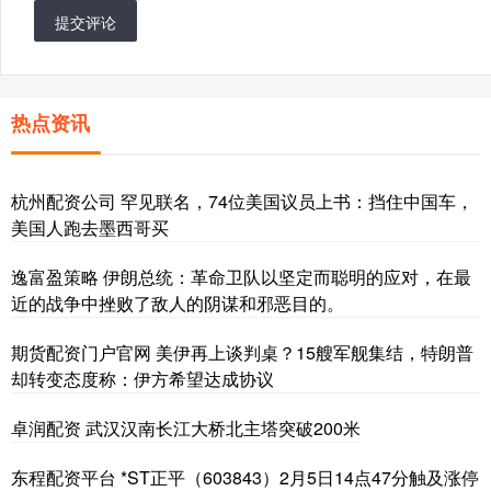
提交评论
热点资讯
杭州配资公司 罕见联名，74位美国议员上书：挡住中国车，
美国人跑去墨西哥买
逸富盈策略 伊朗总统：革命卫队以坚定而聪明的应对，在最
近的战争中挫败了敌人的阴谋和邪恶目的。
期货配资门户官网 美伊再上谈判桌？15艘军舰集结，特朗普
却转变态度称：伊方希望达成协议
卓润配资 武汉汉南长江大桥北主塔突破200米
东程配资平台 *ST正平（603843）2月5日14点47分触及涨停