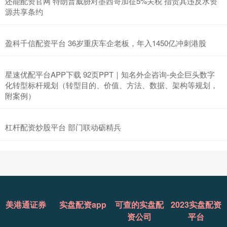
还能配资官网 特朗普威胁对墨西哥加征5%关税 指责其违反水资
源共享条约
盈科千信配资平台 36岁重庆车企老板，年入1450亿冲刺港股
星速优配平台APP下载 92页PPT｜知名外企咨询-央企巨头数字
化转型标杆规划（转型目的、价值、方法、数据、架构等规划，
附案例）
杠杆配资炒股平台 部门联动砺精兵
美港通证券
实盘配资app
可查的实盘配
2023实盘配资
资公司
平台