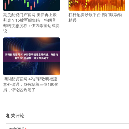
期货配资门户官网 美伊再上谈
杠杆配资炒股平台 部门联动砺
判桌？15艘军舰集结，特朗普
精兵
却转变态度称：伊方希望达成协
议
博财配资官网 42岁郭敬明福建
意外偶遇，身旁站着三位180俊
男，评论区热闹了
相关评论