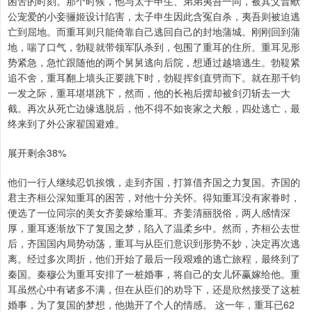
困苦的时刻。那个时候，他与太子申生、弟弟夷吾一同，被其父晋献
公宠爱的小妾骊姬设计陷害，太子申生因此含冤自杀，夷吾则被迫逃
亡到屈地。而重耳则只能倚靠自己逃回自己的封地蒲城。刚刚回到蒲
地，喘了口气，勃鞮就带领军队杀到，包围了重耳的住所。重耳见形
势紧急，急忙跟随他的两个舅舅逃向后院，想通过越墙逃生。勃鞮紧
追不舍，重耳翻上墙头正要跳下时，勃鞮挥剑直劈而下。就在那千钧
一发之际，重耳堪堪跳下，然而，他的长袍后摆却被剑刃斩去一大
截。再次从死亡边缘逃脱后，他不得不如丧家之犬般，四处逃亡，最
终来到了外公家翟国避难。
展开剩余38%
他们一行人继续忍饥挨饿，走到齐国，打算借齐国之力复国。齐国的
君主齐桓公深知重耳的困苦，对他十分关怀。得知重耳没有家眷时，
便选了一位同宗的美女齐姜嫁给重耳。齐姜清丽脱俗，两人感情深
厚，重耳逐渐放下了复国之梦，陷入了温柔乡中。然而，齐桓公去世
后，齐国国内局势动荡，重耳与从臣们意识到形势不妙，决定再次逃
离。经过多次周折，他们开始了最后一段艰难的逃亡旅程，最终到了
秦国。秦穆公为重耳安排了一桩婚事，将自己的女儿怀赢嫁给他。重
耳虽然心中有诸多不满，但在从臣们的劝导下，还是欣然接受了这桩
婚事，为了复国的梦想，他抛开了个人的情感。 这一年，重耳已62