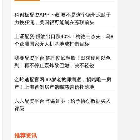
科创板配资APP下载 要不是这个德州泥腿子
力挽狂澜，美国很可能崩在苏联前头
上证配资 俄油出口跌40%！梅德韦杰夫：乌8
个欧洲国家无人机基地成打击目标
我要配资平台 德国彻底翻脸！默茨硬刚以色
列：再不停止轰炸黎巴嫩，决不轻饶
金岭速配官网 92岁老教师病逝，捐赠唯一房
产！上海首例房产遗嘱慈善信托落地
六六配资平台 华鑫证券：给予协创数据买入
评级
推荐资讯