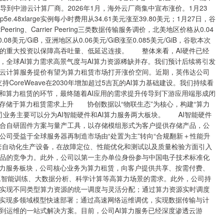
到中游云计算厂商。2026年1月，海外云厂商集中宣布涨价。1月23
.48xlarge实例每小时费用从34.61美元涨至39.80美元；1月27日，谷
ctPeering、Carrier Peering三类数据传输服务调价，北美地区价格从0.04
0.08美元/GiB，亚洲地区从0.06美元/GiB涨至0.085美元/GiB，谷歌本次
的重大投资以保障高吞吐量、低延迟连接。 整体来看，AI硬件已经
节，全球AI算力需求高景气度与AI算力资源稀缺并存。我们预计后续将引发
厂云计算服务提价有望为算力租赁市场打开涨价空间。近期，英伟达公司
，支持CoreWeave在2030年增加超过5吉瓦的AI算力基础建设。我们持续看
和算力租赁的环节，最终随着AI应用的需求提升传导到下游应用端形成闭
存储于算力租赁需求上升 协创数据以“物联生态”为核心，构建“算力
司业务主要可以分为AI智能硬件和AI算力服务两大板块。 AI智能硬件
合自研固件方案与量产工具，以存储模组形式为客户提供存储产品，公
公司受益于全球服务器再制造市场由“处置为主”转向“合规翻新＋性能升
套自动化生产设备，在故障定位、性能优化和测试以及质量检验方面引入
品的竞争力。此外，公司以第一主办单位身份参与中国电子技术标准化
力服务板块，公司核心业务为算力租赁，向客户提供共享、按需付费、
人工智能训练、大数据分析、科学计算等高算力场景的需求。此外，公司持
实现不同类型算力资源的统一调度与灵活分配；通过算力资源实时调度
，实现多领域模型快速部署；通过高速网络运维调优，实现数据传输与计
到运维的一站式解决方案。目前，公司AI算力服务已经深度渗透云游