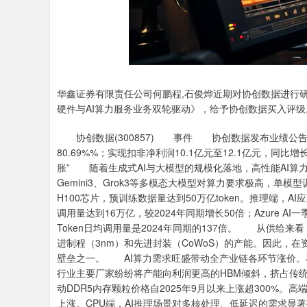
华鑫证券有限责任公司何鹏程,石俊烨近期对协创数据进行
硬件与AI算力服务业务双轮驱动》，给予协创数据买入评级
协创数据(300857) 事件 协创数据发布业绩公告：预计
80.69%%；实现扣非净利润10.1亿元至12.1亿元，同比
胀” 随着生成式AI与大模型的规模化落地，高性能AI
Gemini3、Grok3等多模态大模型对算力要求极高，单模
H100芯片，预训练数据量达到50万亿token。推理端，A
调用量达到16万亿，较2024年同期增长50倍；Azure AI
Token日均调用量是2024年同期的137倍。 从供给
进制程（3nm）和先进封装（CoWoS）的产能。因此，在
壁垒之一。 AI算力需求旺盛带动全产业链各环节涨价。
行业主要厂家纷纷将产能向利润更高的HBM倾斜，挤占传统D
动DDR5内存颗粒价格自2025年9月以来上涨超300%
上涨。CPU端，AI推理场景对多核处理、低延迟的需求显著提