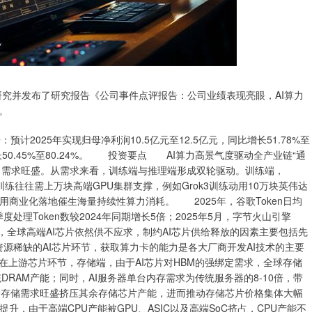
研究并发布了研究报告《公司事件点评报告：公司业绩表现亮眼，AI算力
。
2025年实现归母净利润10.5亿元至12.5亿元，同比增长51.78%至
增长50.45%至80.24%。 投资要点 AI算力高景气度驱动全产业链“通
算力需求旺盛。从需求来看，训练端与推理端形成双轮驱动。训练端，
型训练往往需上万块高端GPU集群支撑，例如Grok3训练动用10万块英伟达
I应用商业化落地催生海量持续性算力消耗。 2025年，谷歌Token日均
一季度处理Token数较2024年同期增长5倍；2025年5月，字节火山引擎
来看，全球高端AI芯片依然供不应求，制约AI芯片供给释放的因素主要包括先
资源稀缺的AI芯片环节，获取算力卡的能力是各大厂商开发AI技术的主要
在上游芯片环节，存储端，由于AI芯片对HBM的强绑定需求，全球存储
RAM产能；同时，AI服务器单台内存需求为传统服务器的8-10倍，带
。高端存储需求旺盛挤压其余存储芯片产能，进而推动存储芯片价格集体大幅
升，由于高端CPU产能被GPU、ASIC以及高端SoC挤占，CPU产能不