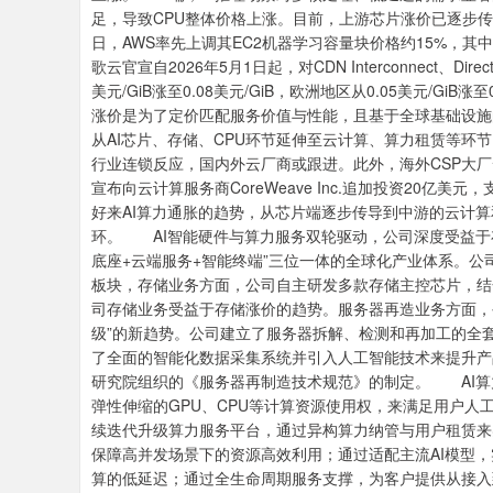
足，导致CPU整体价格上涨。目前，上游芯片涨价已逐步传导
日，AWS率先上调其EC2机器学习容量块价格约15%，其中p5e
歌云官宣自2026年5月1日起，对CDN Interconnect、Dire
美元/GiB涨至0.08美元/GiB，欧洲地区从0.05美元/GiB涨至
涨价是为了定价匹配服务价值与性能，且基于全球基础设施
从AI芯片、存储、CPU环节延伸至云计算、算力租赁等环
行业连锁反应，国内外云厂商或跟进。此外，海外CSP大
宣布向云计算服务商CoreWeave Inc.追加投资20亿美元
好来AI算力通胀的趋势，从芯片端逐步传导到中游的云计算
环。 AI智能硬件与算力服务双轮驱动，公司深度受益于
底座+云端服务+智能终端”三位一体的全球化产业体系。公
板块，存储业务方面，公司自主研发多款存储主控芯片，结
司存储业务受益于存储涨价的趋势。服务器再造业务方面，
级”的新趋势。公司建立了服务器拆解、检测和再加工的全
了全面的智能化数据采集系统并引入人工智能技术来提升产
研究院组织的《服务器再制造技术规范》的制定。 AI算
弹性伸缩的GPU、CPU等计算资源使用权，来满足用户
续迭代升级算力服务平台，通过异构算力纳管与用户租赁来
保障高并发场景下的资源高效利用；通过适配主流AI模型
算的低延迟；通过全生命周期服务支撑，为客户提供从接入