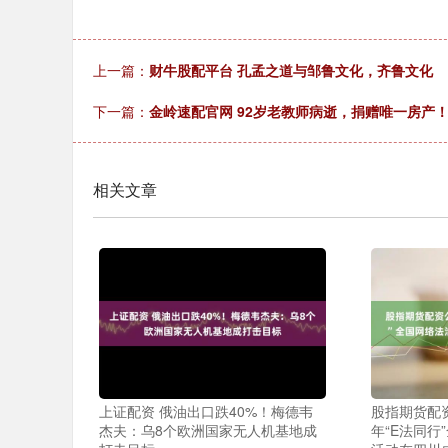
上一篇：
财牛股配平台 孔孟之道与邹鲁文化，齐鲁文化
下一篇：
金岭速配官网 92岁老教师病逝，捐赠唯一房产
相关文章
上证配资 俄油出口跌40%！梅德韦
股指期货配资
杰夫：乌8个欧洲国家无人机基地成
年“E法同行